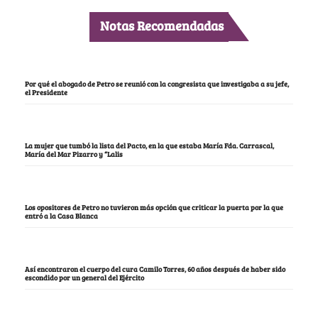
Notas Recomendadas
Por qué el abogado de Petro se reunió con la congresista que investigaba a su jefe,
el Presidente
La mujer que tumbó la lista del Pacto, en la que estaba María Fda. Carrascal,
María del Mar Pizarro y “Lalis
Los opositores de Petro no tuvieron más opción que criticar la puerta por la que
entró a la Casa Blanca
Así encontraron el cuerpo del cura Camilo Torres, 60 años después de haber sido
escondido por un general del Ejército