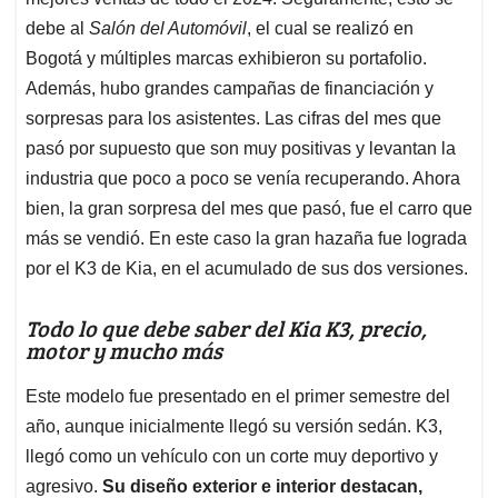
A
o
d
d
p
o
I
s
debe al
Salón del Automóvil
, el cual se realizó en
p
k
n
Bogotá y múltiples marcas exhibieron su portafolio.
Además, hubo grandes campañas de financiación y
sorpresas para los asistentes. Las cifras del mes que
pasó por supuesto que son muy positivas y levantan la
industria que poco a poco se venía recuperando. Ahora
bien, la gran sorpresa del mes que pasó, fue el carro que
más se vendió. En este caso la gran hazaña fue lograda
por el K3 de Kia, en el acumulado de sus dos versiones.
Todo lo que debe saber del Kia K3, precio,
motor y mucho más
Este modelo fue presentado en el primer semestre del
año, aunque inicialmente llegó su versión sedán. K3,
llegó como un vehículo con un corte muy deportivo y
agresivo.
Su diseño exterior e interior destacan,