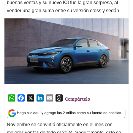
buenas ventas y su nuevo K3 fue la gran sorpresa, al
vender una gran suma entre su versión cross y sedán
W
F
X
L
E
T
Compártelo
h
a
i
m
h
a
c
n
a
r
t
e
k
i
e
Noviembre se convirtió oficialmente en el mes con
s
b
e
l
a
mejores ventas de todo el 2024. Seguramente, esto se