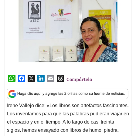
W
F
X
L
E
T
Compártelo
h
a
i
m
h
a
c
n
a
r
t
e
k
i
e
Irene Vallejo dice: «Los libros son artefactos fascinantes.
s
b
e
l
a
Los inventamos para que las palabras pudieran viajar en
A
o
d
d
p
o
I
s
el espacio y en el tiempo. A lo largo de casi treinta
p
k
n
siglos, hemos ensayado con libros de humo, piedra,