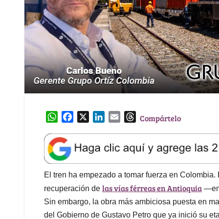
W
F
X
L
E
T
Compártelo
h
a
i
m
h
a
c
n
a
r
t
e
k
i
e
s
b
e
l
a
A
o
d
d
El tren ha empezado a tomar fuerza en Colombia.
p
o
I
s
las vías férreas en Antioquia
recuperación de
—ent
p
k
n
Sin embargo, la obra más ambiciosa puesta en ma
del Gobierno de Gustavo Petro que ya inició su et