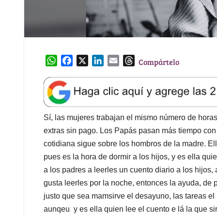
W
F
X
L
E
T
Compártelo
h
a
i
m
h
a
c
n
a
r
t
e
k
i
e
s
b
e
l
a
A
o
d
d
Sí, las mujeres trabajan el mismo número de hora
p
o
I
s
extras sin pago. Los Papás pasan más tiempo con l
p
k
n
cotidiana sigue sobre los hombros de la madre. Ell
pues es la hora de dormir a los hijos, y es ella qui
a los padres a leerles un cuento diario a los hijos,
gusta leerles por la noche, entonces la ayuda, de 
justo que sea mamsirve el desayuno, las tareas el u
aunqeu y es ella quien lee el cuento e lá la que s