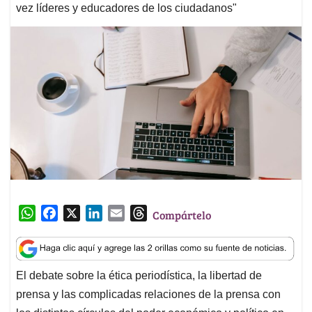
vez líderes y educadores de los ciudadanos"
W
F
X
L
E
T
Compártelo
h
a
i
m
h
a
c
n
a
r
t
e
k
i
e
El debate sobre la ética periodística, la libertad de
s
b
e
l
a
prensa y las complicadas relaciones de la prensa con
A
o
d
d