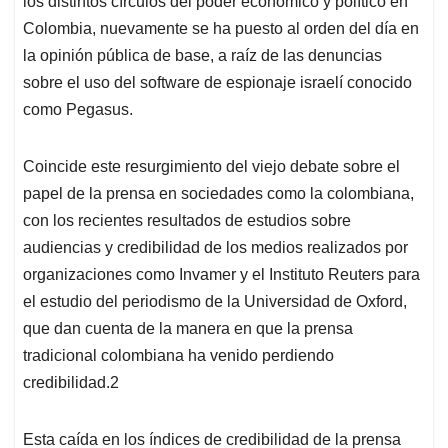
p
o
I
s
los distintos círculos del poder económico y político en
p
k
n
Colombia, nuevamente se ha puesto al orden del día en
la opinión pública de base, a raíz de las denuncias
sobre el uso del software de espionaje israelí conocido
como Pegasus.
Coincide este resurgimiento del viejo debate sobre el
papel de la prensa en sociedades como la colombiana,
con los recientes resultados de estudios sobre
audiencias y credibilidad de los medios realizados por
organizaciones como Invamer y el Instituto Reuters para
el estudio del periodismo de la Universidad de Oxford,
que dan cuenta de la manera en que la prensa
tradicional colombiana ha venido perdiendo
credibilidad.
2
Esta caída en los índices de credibilidad de la prensa