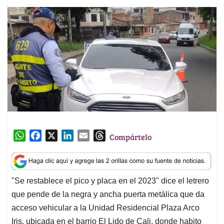
W
F
X
L
E
T
Compártelo
h
a
i
m
h
a
c
n
a
r
t
e
k
i
e
"Se restablece el pico y placa en el 2023" dice el letrero
s
b
e
l
a
que pende de la negra y ancha puerta metálica que da
A
o
d
d
p
o
I
s
acceso vehicular a la Unidad Residencial Plaza Arco
p
k
n
Iris, ubicada en el barrio El Lido de Cali, donde habito