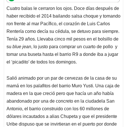
t
e
k
i
e
Cuatro balas le cerraron los ojos. Doce días después de
s
b
e
l
a
haber recibido el 2014 bailando salsa choque y tomando
A
o
d
d
p
o
I
s
ron frente al mar Pacífico, el corazón de Luis Carlos
p
k
n
Rentería como decía su cédula, se detuvo para siempre.
Tenía 29 años. Llevaba cinco mil pesos en el bolsillo de
su
blue jean
, lo justo para comprar un cuarto de pollo y
tomar una buseta hasta el barrio R9 a donde iba a jugar
el ‘picadito’ de todos los domingos.
Salió animado por un par de cervezas de la casa de su
mamá en los palafitos del barrio Muro Yusti. Una caja de
madera en la que creció pero que hacía un año había
abandonado por una de concreto en la ciudadela San
Antonio, el barrio construido con los 60 millones de
dólares incautados a alias Chupeta y que el presidente
Uribe dispuso que se invirtieran en el puerto por donde