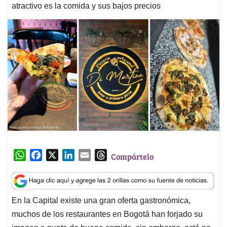
atractivo es la comida y sus bajos precios
W
F
X
L
E
T
Compártelo
h
a
i
m
h
a
c
n
a
r
t
e
k
i
e
En la Capital existe una gran oferta gastronómica,
s
b
e
l
a
muchos de los restaurantes en Bogotá han forjado su
A
o
d
d