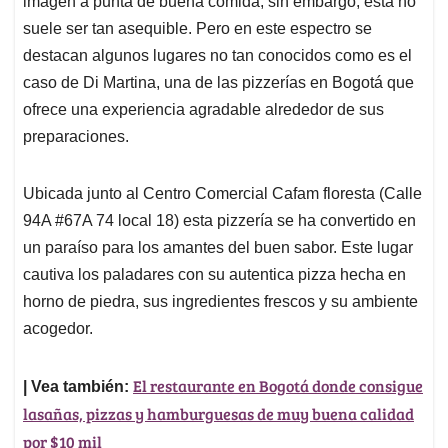
p
o
I
s
imagen a punta de buena comida, sin embargo, está no
p
k
n
suele ser tan asequible. Pero en este espectro se
destacan algunos lugares no tan conocidos como es el
caso de Di Martina, una de las pizzerías en Bogotá que
ofrece una experiencia agradable alrededor de sus
preparaciones.
Ubicada junto al Centro Comercial Cafam floresta (Calle
94A #67A 74 local 18) esta pizzería se ha convertido en
un paraíso para los amantes del buen sabor. Este lugar
cautiva los paladares con su autentica pizza hecha en
horno de piedra, sus ingredientes frescos y su ambiente
acogedor.
El restaurante en Bogotá donde consigue
| Vea también:
lasañas, pizzas y hamburguesas de muy buena calidad
por $10 mil