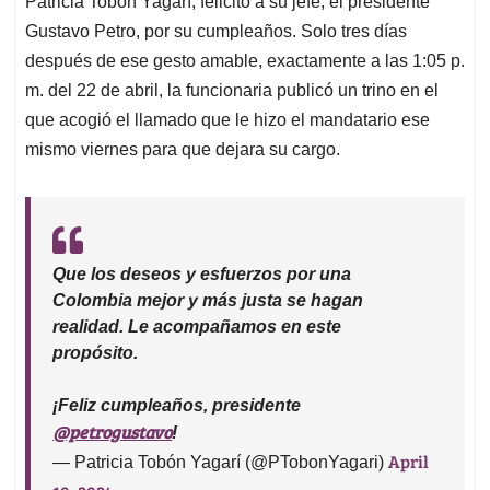
p
o
I
s
Patricia Tobón Yagarí, felicitó a su jefe, el presidente
p
k
n
Gustavo Petro, por su cumpleaños. Solo tres días
después de ese gesto amable, exactamente a las 1:05 p.
m. del 22 de abril, la funcionaria publicó un trino en el
que acogió el llamado que le hizo el mandatario ese
mismo viernes para que dejara su cargo.
Que los deseos y esfuerzos por una
Colombia mejor y más justa se hagan
realidad. Le acompañamos en este
propósito.
¡Feliz cumpleaños, presidente
@petrogustavo
!
April
— Patricia Tobón Yagarí (@PTobonYagari)