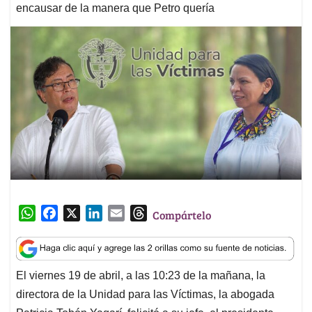
encausar de la manera que Petro quería
W
F
X
L
E
T
Compártelo
h
a
i
m
h
a
c
n
a
r
t
e
k
i
e
El viernes 19 de abril, a las 10:23 de la mañana, la
s
b
e
l
a
directora de la Unidad para las Víctimas, la abogada
A
o
d
d