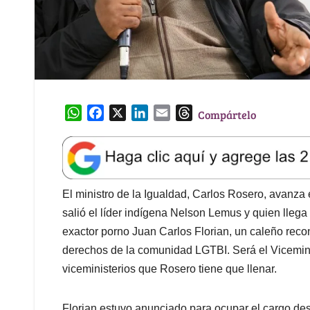
W
F
X
L
E
T
Compártelo
h
a
i
m
h
a
c
n
a
r
t
e
k
i
e
s
b
e
l
a
A
o
d
d
El ministro de la Igualdad, Carlos Rosero, avanza 
p
o
I
s
salió el líder indígena Nelson Lemus y quien lleg
p
k
n
exactor porno Juan Carlos Florian, un caleño reco
derechos de la comunidad LGTBI. Será el Vicemini
viceministerios que Rosero tiene que llenar.
Florian estuvo anunciado para ocupar el cargo des