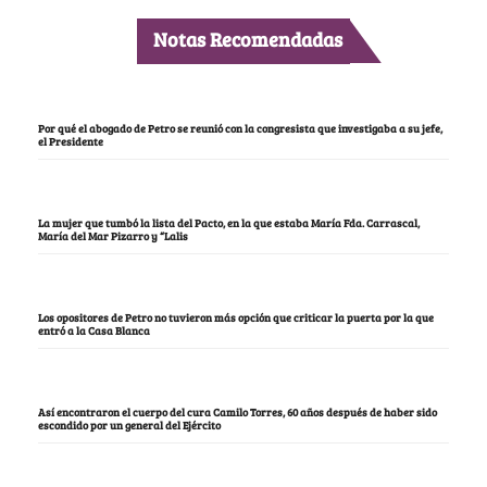
Notas Recomendadas
Por qué el abogado de Petro se reunió con la congresista que investigaba a su jefe,
el Presidente
La mujer que tumbó la lista del Pacto, en la que estaba María Fda. Carrascal,
María del Mar Pizarro y “Lalis
Los opositores de Petro no tuvieron más opción que criticar la puerta por la que
entró a la Casa Blanca
Así encontraron el cuerpo del cura Camilo Torres, 60 años después de haber sido
escondido por un general del Ejército