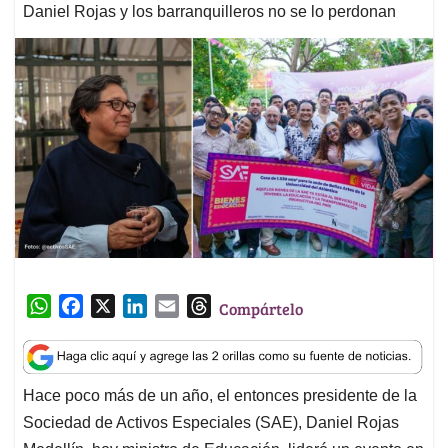
Daniel Rojas y los barranquilleros no se lo perdonan
W
F
X
L
E
T
Compártelo
h
a
i
m
h
a
c
n
a
r
t
e
k
i
e
Hace poco más de un año, el entonces presidente de la
s
b
e
l
a
Sociedad de Activos Especiales (SAE), Daniel Rojas
A
o
d
d