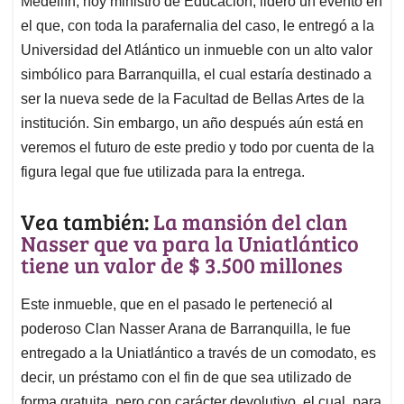
p
o
I
s
Medellín, hoy ministro de Educación, lideró un evento en
p
k
n
el que, con toda la parafernalia del caso, le entregó a la
Universidad del Atlántico un inmueble con un alto valor
simbólico para Barranquilla, el cual estaría destinado a
ser la nueva sede de la Facultad de Bellas Artes de la
institución. Sin embargo, un año después aún está en
veremos el futuro de este predio y todo por cuenta de la
figura legal que fue utilizada para la entrega.
Vea también:
La mansión del clan
Nasser que va para la Uniatlántico
tiene un valor de $ 3.500 millones
Este inmueble, que en el pasado le perteneció al
poderoso Clan Nasser Arana de Barranquilla, le fue
entregado a la Uniatlántico a través de un comodato, es
decir, un préstamo con el fin de que sea utilizado de
forma gratuita, pero con carácter devolutivo, el cual, para