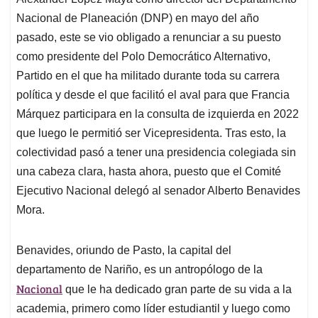
A
o
d
d
p
o
I
s
Nacional de Planeación (DNP) en mayo del año
p
k
n
pasado, este se vio obligado a renunciar a su puesto
como presidente del Polo Democrático Alternativo,
Partido en el que ha militado durante toda su carrera
política y desde el que facilitó el aval para que Francia
Márquez participara en la consulta de izquierda en 2022
que luego le permitió ser Vicepresidenta. Tras esto, la
colectividad pasó a tener una presidencia colegiada sin
una cabeza clara, hasta ahora, puesto que el Comité
Ejecutivo Nacional delegó al senador Alberto Benavides
Mora.
Benavides, oriundo de Pasto, la capital del
departamento de Nariño, es un antropólogo de la
Nacional
que le ha dedicado gran parte de su vida a la
academia, primero como líder estudiantil y luego como