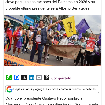
clave para las aspiraciones del Petrismo en 2026 y su
probable último presidente será Alberto Benavides
W
F
X
L
E
T
Compártelo
h
a
i
m
h
a
c
n
a
r
t
e
k
i
e
Cuando el presidente Gustavo Petro nombró a
s
b
e
l
a
Alexander López Maya como director del Departamento