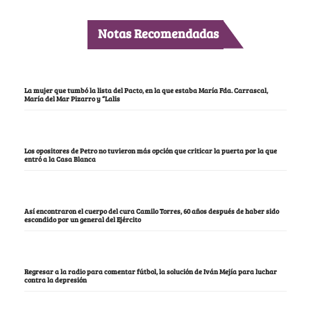
Notas Recomendadas
La mujer que tumbó la lista del Pacto, en la que estaba María Fda. Carrascal,
María del Mar Pizarro y “Lalis
Los opositores de Petro no tuvieron más opción que criticar la puerta por la que
entró a la Casa Blanca
Así encontraron el cuerpo del cura Camilo Torres, 60 años después de haber sido
escondido por un general del Ejército
Regresar a la radio para comentar fútbol, la solución de Iván Mejía para luchar
contra la depresión