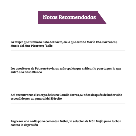
Notas Recomendadas
La mujer que tumbó la lista del Pacto, en la que estaba María Fda. Carrascal,
María del Mar Pizarro y “Lalis
Los opositores de Petro no tuvieron más opción que criticar la puerta por la que
entró a la Casa Blanca
Así encontraron el cuerpo del cura Camilo Torres, 60 años después de haber sido
escondido por un general del Ejército
Regresar a la radio para comentar fútbol, la solución de Iván Mejía para luchar
contra la depresión