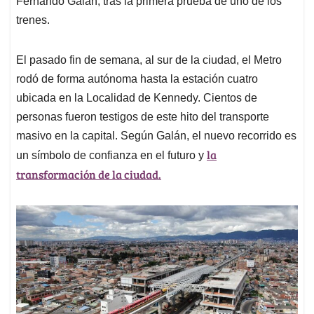
p
o
I
s
Fernando Galán, tras la primera prueba de uno de los
p
k
n
trenes.
El pasado fin de semana, al sur de la ciudad, el Metro
rodó de forma autónoma hasta la estación cuatro
ubicada en la Localidad de Kennedy. Cientos de
personas fueron testigos de este hito del transporte
masivo en la capital. Según Galán, el nuevo recorrido es
la
un símbolo de confianza en el futuro y
transformación de la ciudad.