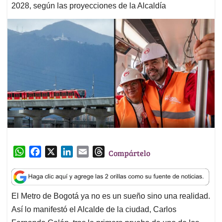
2028, según las proyecciones de la Alcaldía
W
F
X
L
E
T
Compártelo
h
a
i
m
h
a
c
n
a
r
t
e
k
i
e
El Metro de Bogotá ya no es un sueño sino una realidad.
s
b
e
l
a
Así lo manifestó el Alcalde de la ciudad, Carlos
A
o
d
d