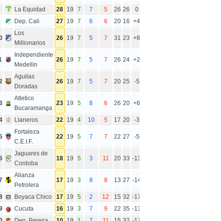
8
La Equidad
28
19
7
7
5
26
26
0
9
Dep. Cali
27
19
7
6
6
20
16
+4
Los
0
26
19
7
5
7
31
23
+8
Millionarios
Independiente
1
26
19
7
5
7
26
24
+2
Medellin
Aguilas
2
26
19
7
5
7
20
25
-5
Doradas
Atletico
3
23
19
5
8
6
26
20
+6
Bucaramanga
4
Llaneros
22
19
4
10
5
17
20
-3
Fortaleza
5
22
19
5
7
7
22
27
-5
C.E.I.F.
Jaguares de
6
18
19
5
3
11
20
33
-13
Cordoba
Alianza
7
17
19
3
8
8
13
27
-14
Petrolera
8
Boyaca Chico
17
19
5
2
12
15
32
-17
9
Cucuta
16
19
3
7
9
22
35
-13
0
Dep. Pereira
10
19
1
7
11
15
32
-17