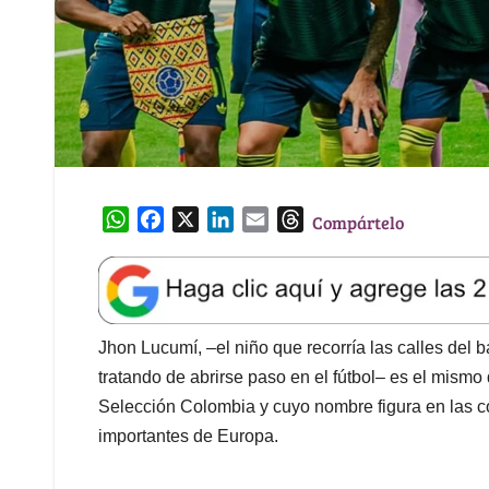
W
F
X
L
E
T
Compártelo
h
a
i
m
h
a
c
n
a
r
t
e
k
i
e
s
b
e
l
a
A
o
d
d
Jhon Lucumí, –el niño que recorría las calles del 
p
o
I
s
tratando de abrirse paso en el fútbol– es el mism
p
k
n
Selección Colombia y cuyo nombre figura en las c
importantes de Europa.