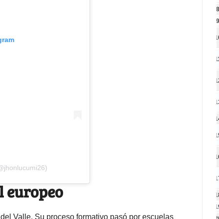
1
agram
1
1
1
1
1
1
(@jhonlucumi26)
1
ol europeo
1
1
 del Valle. Su proceso formativo pasó por escuelas
2