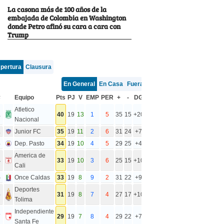
La casona más de 100 años de la
embajada de Colombia en Washington
donde Petro afinó su cara a cara con
Trump
pertura
Clausura
En General
En Casa
Fuera
#
Equipo
Pts
PJ
V
EMP
PER
+
-
DG
Atletico
1
40
19
13
1
5
35
15
+20
Nacional
2
Junior FC
35
19
11
2
6
31
24
+7
3
Dep. Pasto
34
19
10
4
5
29
25
+4
America de
4
33
19
10
3
6
25
15
+10
Cali
5
Once Caldas
33
19
8
9
2
31
22
+9
Deportes
6
31
19
8
7
4
27
17
+10
Tolima
Independiente
7
29
19
7
8
4
29
22
+7
Santa Fe