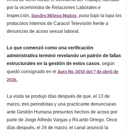
A
o
d
d
p
o
I
s
por la viceministra de Relaciones Laborales e
p
k
n
Sandra Milena Muñoz
Inspección,
, puso bajo la lupa los
protocolos internos de Caracol Televisión frente a
denuncias de acoso sexual laboral.
Lo que comenzó como una verificación
administrativa terminó revelando un patrón de fallas
estructurales en la gestión de estos casos
, según
Auto No. 0010 del 7 de abril de
quedó consignado en el
2026.
La visita se produjo días después de que, el 13 de
marzo, tres periodistas y una practicante denunciaran
ante Gestión Humana presuntos hechos de acoso por
parte de Jorge Alfredo Vargas y Ricardo Orrego. Once
días después, el 24 de marzo, el canal anunció la