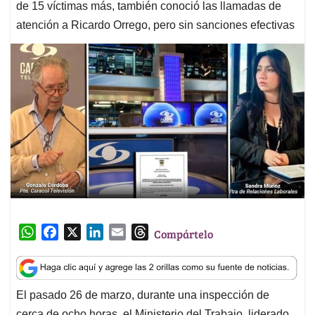
de 15 víctimas más, también conoció las llamadas de
atención a Ricardo Orrego, pero sin sanciones efectivas
W
F
X
L
E
T
Compártelo
h
a
i
m
h
a
c
n
a
r
t
e
k
i
e
El pasado 26 de marzo, durante una inspección de
s
b
e
l
a
cerca de ocho horas, el Ministerio del Trabajo, liderado