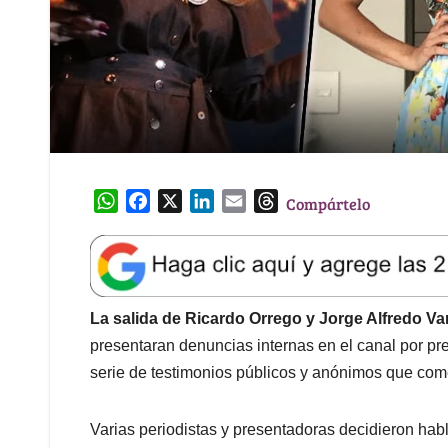
W
F
X
L
E
T
Compártelo
h
a
i
m
h
a
c
n
a
r
t
e
k
i
e
s
b
e
l
a
A
o
d
d
La salida de Ricardo Orrego y Jorge Alfredo Va
p
o
I
s
presentaran denuncias internas en el canal por p
p
k
n
serie de testimonios públicos y anónimos que com
Varias periodistas y presentadoras decidieron hab