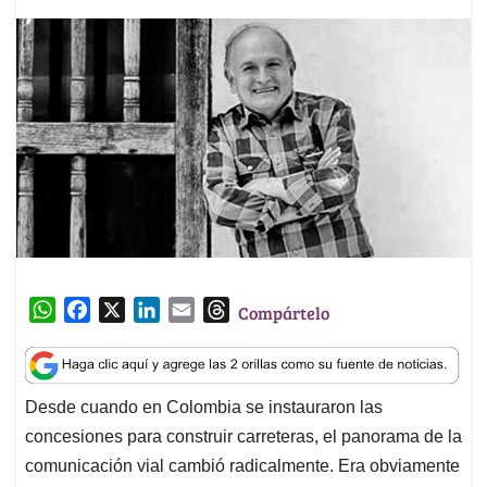
W
F
X
L
E
T
Compártelo
h
a
i
m
h
a
c
n
a
r
t
e
k
i
e
Desde cuando en Colombia se instauraron las
s
b
e
l
a
concesiones para construir carreteras, el panorama de la
A
o
d
d
p
o
I
s
comunicación vial cambió radicalmente. Era obviamente