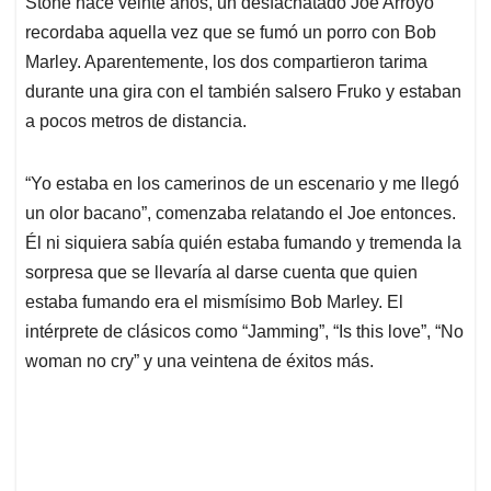
p
o
I
s
Stone hace veinte años, un desfachatado Joe Arroyo
p
k
n
recordaba aquella vez que se fumó un porro con Bob
Marley. Aparentemente, los dos compartieron tarima
durante una gira con el también salsero Fruko y estaban
a pocos metros de distancia.
“Yo estaba en los camerinos de un escenario y me llegó
un olor bacano”, comenzaba relatando el Joe entonces.
Él ni siquiera sabía quién estaba fumando y tremenda la
sorpresa que se llevaría al darse cuenta que quien
estaba fumando era el mismísimo Bob Marley. El
intérprete de clásicos como “Jamming”, “Is this love”, “No
woman no cry” y una veintena de éxitos más.