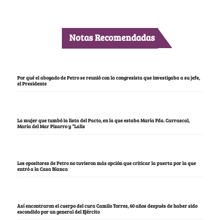
Notas Recomendadas
Por qué el abogado de Petro se reunió con la congresista que investigaba a su jefe,
el Presidente
La mujer que tumbó la lista del Pacto, en la que estaba María Fda. Carrascal,
María del Mar Pizarro y “Lalis
Los opositores de Petro no tuvieron más opción que criticar la puerta por la que
entró a la Casa Blanca
Así encontraron el cuerpo del cura Camilo Torres, 60 años después de haber sido
escondido por un general del Ejército