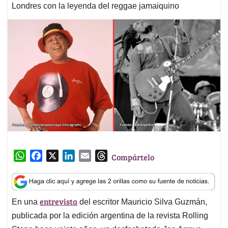
Londres con la leyenda del reggae jamaiquino
W
F
X
L
E
T
Compártelo
h
a
i
m
h
a
c
n
a
r
t
e
k
i
e
entrevista
En una
del escritor Mauricio Silva Guzmán,
s
b
e
l
a
A
o
d
d
publicada por la edición argentina de la revista Rolling