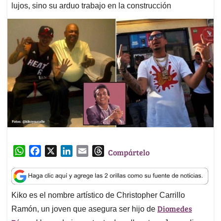
lujos, sino su arduo trabajo en la construcción
W
F
X
L
E
T
Compártelo
h
a
i
m
h
a
c
n
a
r
t
e
k
i
e
Kiko es el nombre artístico de Christopher Carrillo
s
b
e
l
a
Diomedes
A
o
d
d
Ramón, un joven que asegura ser hijo de