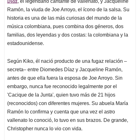
p
o
I
s
Díaz
, el legendario cantante de vallenato, y Jacqueline
p
k
n
Ramón, la viuda de Joe Arroyo, el ícono de la salsa. Su
historia es una de las más curiosas del mundo de la
música colombiana, pues combina dos géneros, dos
familias, dos leyendas y dos costas: la colombiana y la
estadounidense.
Según Kiko, él nació producto de una fugaz relación –
secreta– entre Diomedes Díaz y Jacqueline Ramón,
antes de que ella fuera la esposa de Joe Arroyo. Sin
embargo, nunca fue reconocido legalmente por el
'Cacique de la Junta', quien tuvo más de 21 hijos
(reconocidos) con diferentes mujeres. Su abuela María
Ramón lo confirma y cuenta que una vez el astro
vallenato lo conoció, lo tuvo en sus brazos. De grande,
Christopher nunca lo vio con vida.