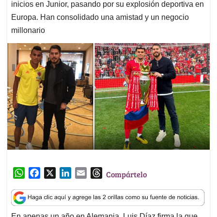
inicios en Junior, pasando por su explosión deportiva en
Europa. Han consolidado una amistad y un negocio
millonario
W
F
X
L
E
T
Compártelo
h
a
i
m
h
a
c
n
a
r
t
e
k
i
e
En apenas un año en Alemania, Luis Díaz firma la que