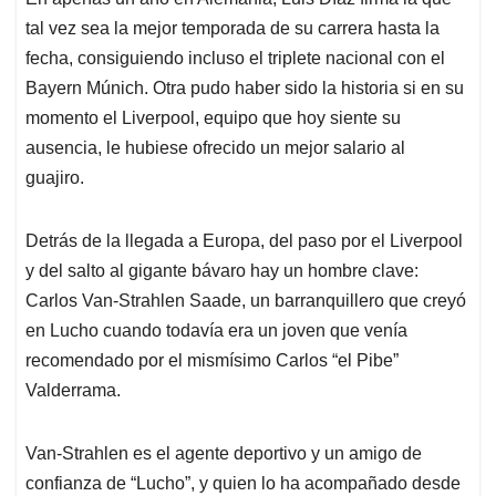
s
b
e
l
a
tal vez sea la mejor temporada de su carrera hasta la
A
o
d
d
p
o
I
s
fecha, consiguiendo incluso el triplete nacional con el
p
k
n
Bayern Múnich. Otra pudo haber sido la historia si en su
momento el Liverpool, equipo que hoy siente su
ausencia, le hubiese ofrecido un mejor salario al
guajiro.
Detrás de la llegada a Europa, del paso por el Liverpool
y del salto al gigante bávaro hay un hombre clave:
Carlos Van-Strahlen Saade, un barranquillero que creyó
en Lucho cuando todavía era un joven que venía
recomendado por el mismísimo Carlos “el Pibe”
Valderrama.
Van-Strahlen es el agente deportivo y un amigo de
confianza de “Lucho”, y quien lo ha acompañado desde