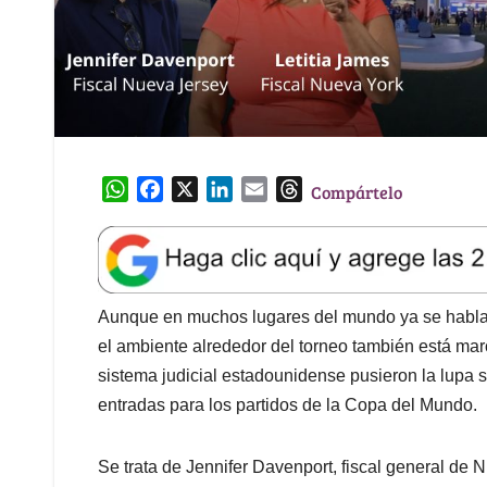
W
F
X
L
E
T
Compártelo
h
a
i
m
h
a
c
n
a
r
t
e
k
i
e
s
b
e
l
a
A
o
d
d
Aunque en muchos lugares del mundo ya se habla 
p
o
I
s
el ambiente alrededor del torneo también está mar
p
k
n
sistema judicial estadounidense pusieron la lupa s
entradas para los partidos de la Copa del Mundo.
Se trata de Jennifer Davenport, fiscal general de N