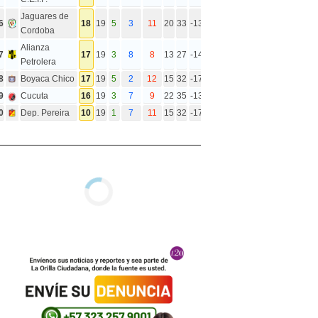
Jaguares de
6
18
19
5
3
11
20
33
-13
Cordoba
Alianza
7
17
19
3
8
8
13
27
-14
Petrolera
8
Boyaca Chico
17
19
5
2
12
15
32
-17
9
Cucuta
16
19
3
7
9
22
35
-13
0
Dep. Pereira
10
19
1
7
11
15
32
-17