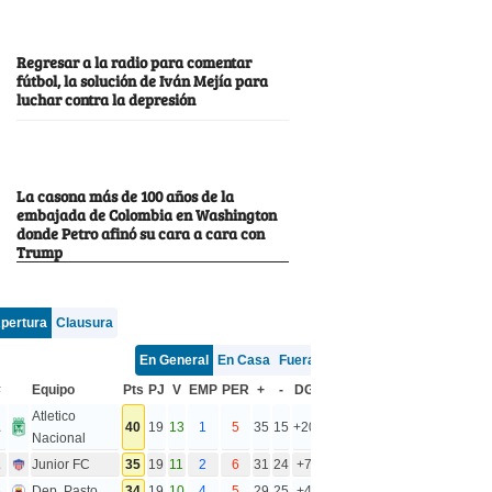
Regresar a la radio para comentar
fútbol, la solución de Iván Mejía para
luchar contra la depresión
La casona más de 100 años de la
embajada de Colombia en Washington
donde Petro afinó su cara a cara con
Trump
pertura
Clausura
En General
En Casa
Fuera
#
Equipo
Pts
PJ
V
EMP
PER
+
-
DG
Atletico
1
40
19
13
1
5
35
15
+20
Nacional
2
Junior FC
35
19
11
2
6
31
24
+7
3
Dep. Pasto
34
19
10
4
5
29
25
+4