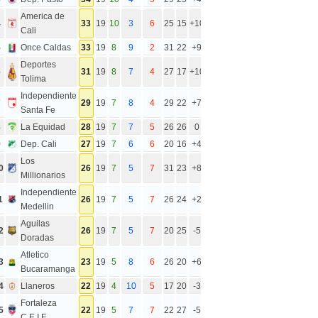
America de
4
33
19
10
3
6
25
15
+10
Cali
5
Once Caldas
33
19
8
9
2
31
22
+9
Deportes
6
31
19
8
7
4
27
17
+10
Tolima
Independiente
7
29
19
7
8
4
29
22
+7
Santa Fe
8
La Equidad
28
19
7
7
5
26
26
0
9
Dep. Cali
27
19
7
6
6
20
16
+4
Los
0
26
19
7
5
7
31
23
+8
Millionarios
Independiente
1
26
19
7
5
7
26
24
+2
Medellin
Aguilas
2
26
19
7
5
7
20
25
-5
Doradas
Atletico
3
23
19
5
8
6
26
20
+6
Bucaramanga
4
Llaneros
22
19
4
10
5
17
20
-3
Fortaleza
5
22
19
5
7
7
22
27
-5
C.E.I.F.