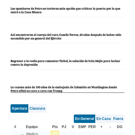
Los opositores de Petro no tuvieron más opción que criticar la puerta por la que
entró a la Casa Blanca
Así encontraron el cuerpo del cura Camilo Torres, 60 años después de haber sido
escondido por un general del Ejército
Regresar a la radio para comentar fútbol, la solución de Iván Mejía para luchar
contra la depresión
La casona más de 100 años de la embajada de Colombia en Washington donde
Petro afinó su cara a cara con Trump
Apertura
Clausura
En General
En Casa
Fuera
#
Equipo
Pts
PJ
V
EMP
PER
+
-
DG
Atletico