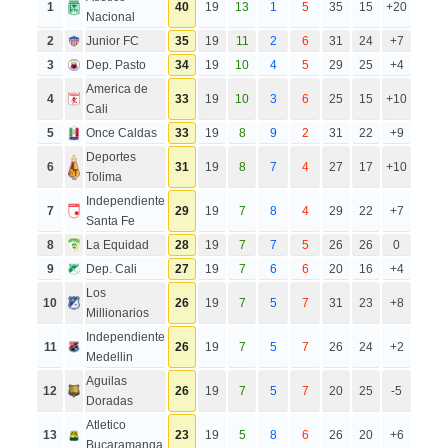
1
40
19
13
1
5
35
15
+20
Nacional
2
Junior FC
35
19
11
2
6
31
24
+7
3
Dep. Pasto
34
19
10
4
5
29
25
+4
America de
4
33
19
10
3
6
25
15
+10
Cali
5
Once Caldas
33
19
8
9
2
31
22
+9
Deportes
6
31
19
8
7
4
27
17
+10
Tolima
Independiente
7
29
19
7
8
4
29
22
+7
Santa Fe
8
La Equidad
28
19
7
7
5
26
26
0
9
Dep. Cali
27
19
7
6
6
20
16
+4
Los
10
26
19
7
5
7
31
23
+8
Millionarios
Independiente
11
26
19
7
5
7
26
24
+2
Medellin
Aguilas
12
26
19
7
5
7
20
25
-5
Doradas
Atletico
13
23
19
5
8
6
26
20
+6
Bucaramanga