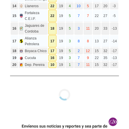
14
Llaneros
22
19
4
10
5
17
20
-3
Fortaleza
15
22
19
5
7
7
22
27
-5
C.E.I.F.
Jaguares de
16
18
19
5
3
11
20
33
-13
Cordoba
Alianza
17
17
19
3
8
8
13
27
-14
Petrolera
18
Boyaca Chico
17
19
5
2
12
15
32
-17
19
Cucuta
16
19
3
7
9
22
35
-13
20
Dep. Pereira
10
19
1
7
11
15
32
-17