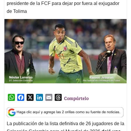
presidente de la FCF para dejar por fuera al exjugador
de Tolima
W
F
X
L
E
T
Compártelo
h
a
i
m
h
a
c
n
a
r
t
e
k
i
e
La publicación de la lista definitiva de 26 jugadores de la
s
b
e
l
a