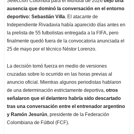
Selección Colombia para el Mundial de 2026
dejó una
A
o
d
d
p
o
I
s
ausencia que dominó la conversación en el entorno
p
k
n
deportivo: Sebastián Villa
. El atacante de
Independiente Rivadavia había aparecido días antes en
la prelista de 55 futbolistas entregada a la FIFA, pero
finalmente quedó fuera de la convocatoria anunciada el
25 de mayo por el técnico Néstor Lorenzo.
La decisión tomó fuerza en medio de versiones
cruzadas sobre lo ocurrido en las horas previas al
anuncio oficial. Mientras algunos periodistas hablaron
de una determinación estrictamente deportiva,
otros
señalaron que el delantero habría sido descartado
tras una conversación entre el entrenador argentino
y Ramón Jesurún
, presidente de la Federación
Colombiana de Fútbol (FCF).