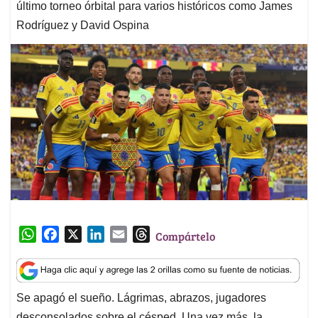
último torneo órbital para varios históricos como James
Rodríguez y David Ospina
W
F
X
L
E
T
Compártelo
h
a
i
m
h
a
c
n
a
r
t
e
k
i
e
Se apagó el sueño. Lágrimas, abrazos, jugadores
s
b
e
l
a
desconsolados sobre el césped. Una vez más, la