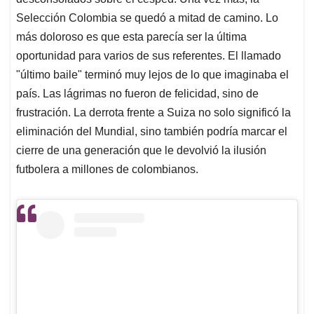
A
o
d
d
p
o
I
s
Selección Colombia se quedó a mitad de camino. Lo
p
k
n
más doloroso es que esta parecía ser la última
oportunidad para varios de sus referentes. El llamado
"último baile" terminó muy lejos de lo que imaginaba el
país. Las lágrimas no fueron de felicidad, sino de
frustración. La derrota frente a Suiza no solo significó la
eliminación del Mundial, sino también podría marcar el
cierre de una generación que le devolvió la ilusión
futbolera a millones de colombianos.