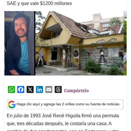
SAE y que vale $1200 millones
W
F
X
L
E
T
Compártelo
h
a
i
m
h
a
c
n
a
r
t
e
k
i
e
En julio de 1993 José René Higuita firmó una permuta
s
b
e
l
a
que, tres décadas después, le costaría una casa. A
A
o
d
d