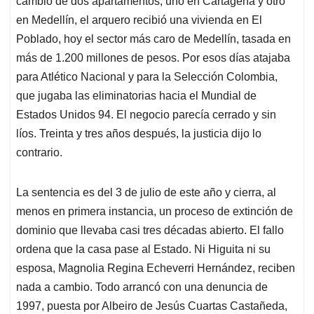
p
o
I
s
cambio de dos apartamentos, uno en Cartagena y otro
p
k
n
en Medellín, el arquero recibió una vivienda en El
Poblado, hoy el sector más caro de Medellín, tasada en
más de 1.200 millones de pesos. Por esos días atajaba
para Atlético Nacional y para la Selección Colombia,
que jugaba las eliminatorias hacia el Mundial de
Estados Unidos 94. El negocio parecía cerrado y sin
líos. Treinta y tres años después, la justicia dijo lo
contrario.
La sentencia es del 3 de julio de este año y cierra, al
menos en primera instancia, un proceso de extinción de
dominio que llevaba casi tres décadas abierto. El fallo
ordena que la casa pase al Estado. Ni Higuita ni su
esposa, Magnolia Regina Echeverri Hernández, reciben
nada a cambio. Todo arrancó con una denuncia de
1997, puesta por Albeiro de Jesús Cuartas Castañeda,