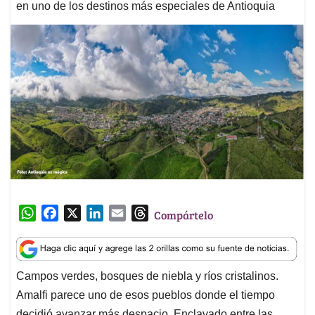
en uno de los destinos más especiales de Antioquia
W
F
X
L
E
T
Compártelo
h
a
i
m
h
a
c
n
a
r
t
e
k
i
e
Campos verdes, bosques de niebla y ríos cristalinos.
s
b
e
l
a
Amalfi parece uno de esos pueblos donde el tiempo
A
o
d
d
p
o
I
s
decidió avanzar más despacio. Enclavado entre las