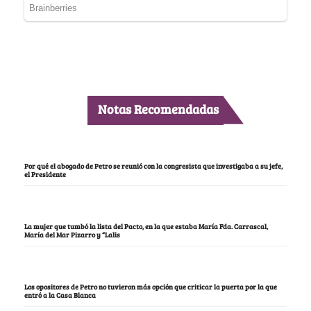
Notas Recomendadas
Por qué el abogado de Petro se reunió con la congresista que investigaba a su jefe,
el Presidente
La mujer que tumbó la lista del Pacto, en la que estaba María Fda. Carrascal,
María del Mar Pizarro y “Lalis
Los opositores de Petro no tuvieron más opción que criticar la puerta por la que
entró a la Casa Blanca