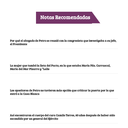
Notas Recomendadas
Por qué el abogado de Petro se reunió con la congresista que investigaba a su jefe,
el Presidente
La mujer que tumbó la lista del Pacto, en la que estaba María Fda. Carrascal,
María del Mar Pizarro y “Lalis
Los opositores de Petro no tuvieron más opción que criticar la puerta por la que
entró a la Casa Blanca
Así encontraron el cuerpo del cura Camilo Torres, 60 años después de haber sido
escondido por un general del Ejército