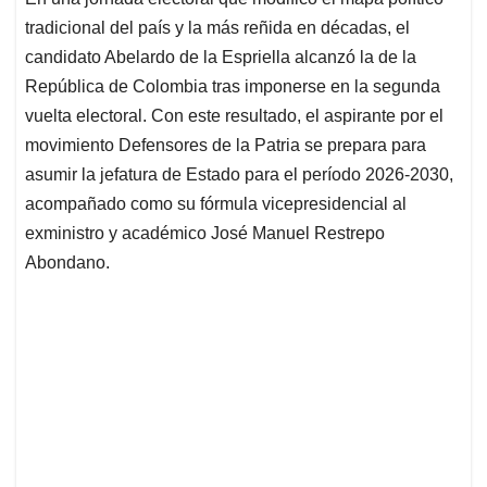
s
b
e
l
a
tradicional del país y la más reñida en décadas, el
A
o
d
d
p
o
I
s
candidato Abelardo de la Espriella alcanzó la de la
p
k
n
República de Colombia tras imponerse en la segunda
vuelta electoral. Con este resultado, el aspirante por el
movimiento Defensores de la Patria se prepara para
asumir la jefatura de Estado para el período 2026-2030,
acompañado como su fórmula vicepresidencial al
exministro y académico José Manuel Restrepo
Abondano.