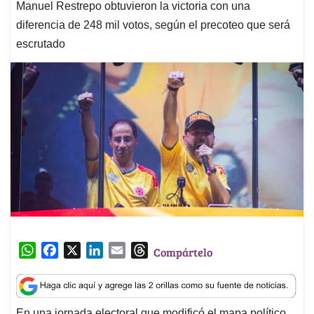
Manuel Restrepo obtuvieron la victoria con una
diferencia de 248 mil votos, según el precoteo que será
escrutado
W
F
X
L
E
T
Compártelo
h
a
i
m
h
a
c
n
a
r
t
e
k
i
e
En una jornada electoral que modificó el mapa político