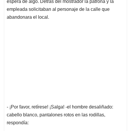
p
k
n
espera de algo. Detrás del mostrador la patrona y la
empleada solicitaban al personaje de la calle que
abandonara el local.
- ¡Por favor, retírese! ¡Salga! -el hombre desaliñado:
cabello blanco, pantalones rotos en las rodillas,
respondía: