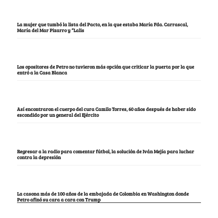
La mujer que tumbó la lista del Pacto, en la que estaba María Fda. Carrascal,
María del Mar Pizarro y “Lalis
Los opositores de Petro no tuvieron más opción que criticar la puerta por la que
entró a la Casa Blanca
Así encontraron el cuerpo del cura Camilo Torres, 60 años después de haber sido
escondido por un general del Ejército
Regresar a la radio para comentar fútbol, la solución de Iván Mejía para luchar
contra la depresión
La casona más de 100 años de la embajada de Colombia en Washington donde
Petro afinó su cara a cara con Trump