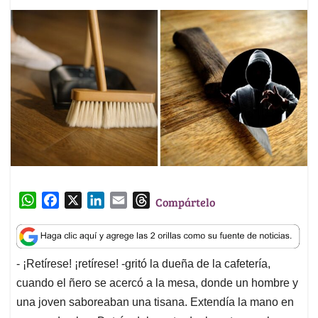
W
F
X
L
E
T
Compártelo
h
a
i
m
h
a
c
n
a
r
t
e
k
i
e
- ¡Retírese! ¡retírese! -gritó la dueña de la cafetería,
s
b
e
l
a
cuando el ñero se acercó a la mesa, donde un hombre y
A
o
d
d
p
o
I
s
una joven saboreaban una tisana. Extendía la mano en