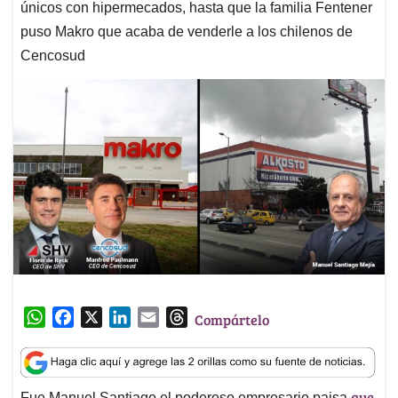
únicos con hipermecados, hasta que la familia Fentener
puso Makro que acaba de venderle a los chilenos de
Cencosud
W
F
X
L
E
T
Compártelo
h
a
i
m
h
a
c
n
a
r
t
e
k
i
e
que
Fue Manuel Santiago el poderoso empresario paisa