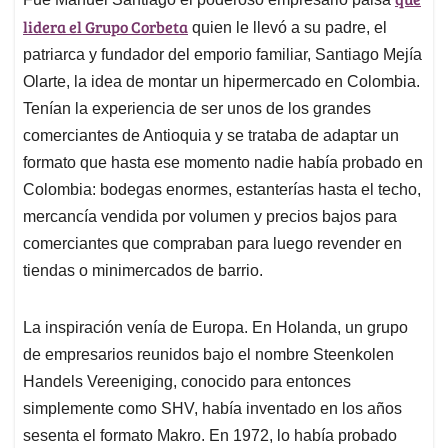
s
b
e
l
a
lidera el Grupo Corbeta
A
o
d
d
quien le llevó a su padre, el
p
o
I
s
patriarca y fundador del emporio familiar, Santiago Mejía
p
k
n
Olarte, la idea de montar un hipermercado en Colombia.
Tenían la experiencia de ser unos de los grandes
comerciantes de Antioquia y se trataba de adaptar un
formato que hasta ese momento nadie había probado en
Colombia: bodegas enormes, estanterías hasta el techo,
mercancía vendida por volumen y precios bajos para
comerciantes que compraban para luego revender en
tiendas o minimercados de barrio.
La inspiración venía de Europa. En Holanda, un grupo
de empresarios reunidos bajo el nombre Steenkolen
Handels Vereeniging, conocido para entonces
simplemente como SHV, había inventado en los años
sesenta el formato Makro. En 1972, lo había probado