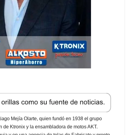
tiago Mejía Olarte, quien fundó en 1938 el grupo
n de Ktronix y la ensambladora de motos AKT.
ia y en una agencia de telas de Fabricato y pronto,