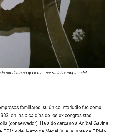
do por distintos gobiernos por su labor empresarial
empresas familiares, su único interludio fue como
982, en las alcaldías de los ex congresistas
lls (conservador). Ha sido cercano a Aníbal Gaviria,
de EPM y del Metro de Medellín. A la junta de EPM y