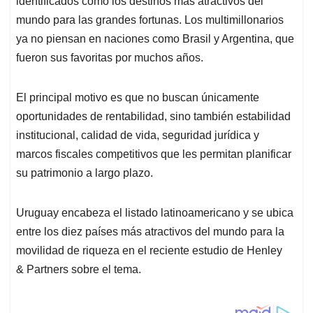
p
o
I
s
identificados como los destinos más atractivos del
p
k
n
mundo para las grandes fortunas. Los multimillonarios
ya no piensan en naciones como Brasil y Argentina, que
fueron sus favoritas por muchos años.
El principal motivo es que no buscan únicamente
oportunidades de rentabilidad, sino también estabilidad
institucional, calidad de vida, seguridad jurídica y
marcos fiscales competitivos que les permitan planificar
su patrimonio a largo plazo.
Uruguay encabeza el listado latinoamericano y se ubica
entre los diez países más atractivos del mundo para la
movilidad de riqueza en el reciente estudio de Henley
& Partners sobre el tema.