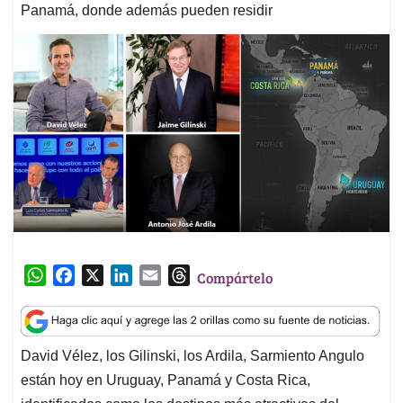
Panamá, donde además pueden residir
W
F
X
L
E
T
Compártelo
h
a
i
m
h
a
c
n
a
r
t
e
k
i
e
David Vélez, los Gilinski, los Ardila, Sarmiento Angulo
s
b
e
l
a
están hoy en Uruguay, Panamá y Costa Rica,
A
o
d
d