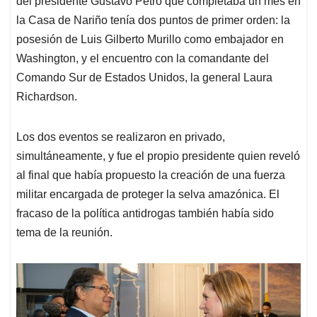
del presidente Gustavo Petro que completaba un mes en
A
o
d
d
p
o
I
s
la Casa de Nariño tenía dos puntos de primer orden: la
p
k
n
posesión de Luis Gilberto Murillo como embajador en
Washington, y el encuentro con la comandante del
Comando Sur de Estados Unidos, la general Laura
Richardson.
Los dos eventos se realizaron en privado,
simultáneamente, y fue el propio presidente quien reveló
al final que había propuesto la creación de una fuerza
militar encargada de proteger la selva amazónica. El
fracaso de la política antidrogas también había sido
tema de la reunión.