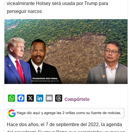
vicealmirante Holsey será usada por Trump para
perseguir narcos
W
F
X
L
E
T
Compártelo
h
a
i
m
h
a
c
n
a
r
t
e
k
i
e
Hace dos años, el 7 de septiembre del 2022, la agenda
s
b
e
l
a