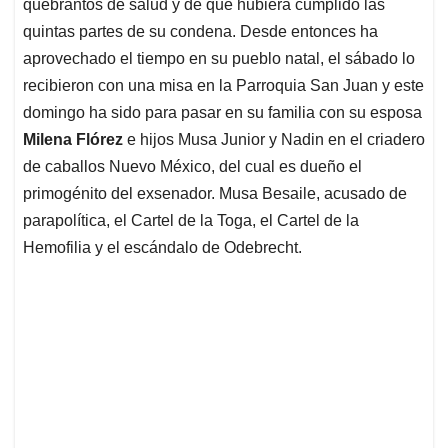
p
o
I
s
quebrantos de salud y de que hubiera cumplido las
p
k
n
quintas partes de su condena. Desde entonces ha
aprovechado el tiempo en su pueblo natal, el sábado lo
recibieron con una misa en la Parroquia San Juan y este
domingo ha sido para pasar en su familia con su esposa
Milena Flórez
e hijos Musa Junior y Nadin en el criadero
de caballos Nuevo México, del cual es dueño el
primogénito del exsenador. Musa Besaile, acusado de
parapolítica, el Cartel de la Toga, el Cartel de la
Hemofilia y el escándalo de Odebrecht.