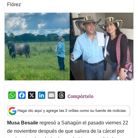
Flórez
W
F
X
L
E
T
Compártelo
h
a
i
m
h
a
c
n
a
r
t
e
k
i
e
Musa Besaile
regresó a Sahagún el pasado viernes 22
s
b
e
l
a
de noviembre después de que saliera de la cárcel por
A
o
d
d