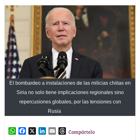
El bombardeo a instalaciones de las milicias chiitas en
Siria no solo tiene implicaciones regionales sino
repercusiones globales, por las tensiones con
Rusia
W
F
X
L
E
T
Compártelo
h
a
i
m
h