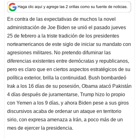
a
c
n
a
r
t
e
k
i
e
En contra de las expectativas de muchos la novel
s
b
e
l
a
administración de Joe Biden se unió el pasado jueves
A
o
d
d
p
o
I
s
25 de febrero a la triste tradición de los presidentes
p
k
n
norteamericanos de este siglo de iniciar su mandato con
agresiones militares. No pretendo difuminar las
diferencias existentes entre demócratas y republicanos,
pero es claro que en ciertos aspectos estratégicos de su
política exterior, brilla la continuidad. Bush bombardeó
Irak a los 16 días de su posesión, Obama atacó Pakistán
4 días después de juramentarse, Trump hizo lo propio
con Yemen a los 9 días, y ahora Biden pese a sus giros
discursivos acaba de ordenar un ataque en territorio
sirio, con expresa amenaza a Irán, a poco más de un
mes de ejercer la presidencia.