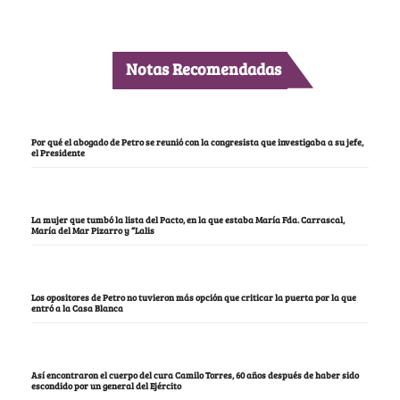
Notas Recomendadas
Por qué el abogado de Petro se reunió con la congresista que investigaba a su jefe,
el Presidente
La mujer que tumbó la lista del Pacto, en la que estaba María Fda. Carrascal,
María del Mar Pizarro y “Lalis
Los opositores de Petro no tuvieron más opción que criticar la puerta por la que
entró a la Casa Blanca
Así encontraron el cuerpo del cura Camilo Torres, 60 años después de haber sido
escondido por un general del Ejército