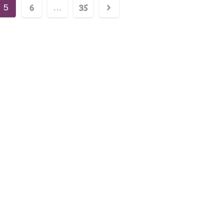
6
35
5
…