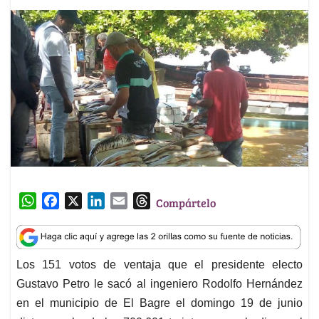
W
F
X
L
E
T
Compártelo
h
a
i
m
h
a
c
n
a
r
t
e
k
i
e
Los 151 votos de ventaja que el presidente electo
s
b
e
l
a
Gustavo Petro le sacó al ingeniero Rodolfo Hernández
A
o
d
d
p
o
I
s
en el municipio de El Bagre el domingo 19 de junio