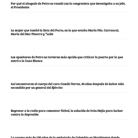
Por qué el abogado de Petro se reunió con la congresista que investigaba a su jefe,
el Presidente
La mujer que tumbó la lista del Pacto, en la que estaba María Fda. Carrascal,
María del Mar Pizarro y “Lalis
Los opositores de Petro no tuvieron más opción que criticar la puerta por la que
entró a la Casa Blanca
Así encontraron el cuerpo del cura Camilo Torres, 60 años después de haber sido
escondido por un general del Ejército
Regresar a la radio para comentar fútbol, la solución de Iván Mejía para luchar
contra la depresión
La casona más de 100 años de la embajada de Colombia en Washington donde