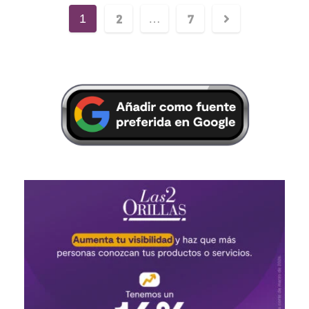
2
7
1
…