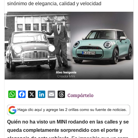
sinónimo de elegancia, calidad y velocidad
W
F
X
L
E
T
Compártelo
h
a
i
m
h
a
c
n
a
r
t
e
k
i
e
Quién no ha visto un MINI rodando en las calles y se
s
b
e
l
a
queda completamente sorprendido con el porte y
A
o
d
d