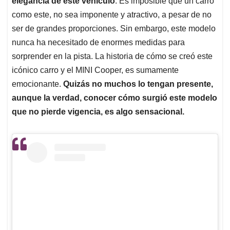
p
o
I
s
elegancia de este vehículo
. Es imposible que un carro
p
k
n
como este, no sea imponente y atractivo, a pesar de no
ser de grandes proporciones. Sin embargo, este modelo
nunca ha necesitado de enormes medidas para
sorprender en la pista. La historia de cómo se creó este
icónico carro y el MINI Cooper, es sumamente
emocionante.
Quizás no muchos lo tengan presente,
aunque la verdad, conocer cómo surgió este modelo
que no pierde vigencia, es algo sensacional.