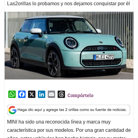
Las2orillas lo probamos y nos dejamos conquistar por él
W
F
X
L
E
T
Compártelo
h
a
i
m
h
a
c
n
a
r
t
e
k
i
e
MINI ha sido una reconocida línea y marca muy
s
b
e
l
a
característica por sus modelos. Por una gran cantidad de
A
o
d
d