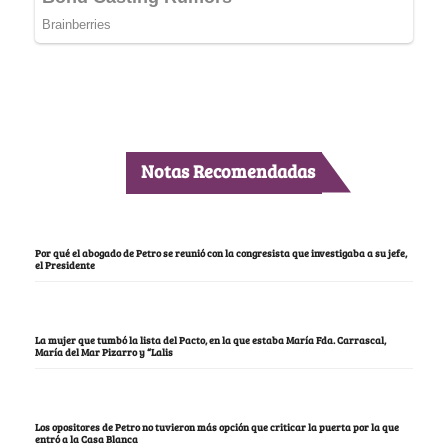
Notas Recomendadas
Por qué el abogado de Petro se reunió con la congresista que investigaba a su jefe,
el Presidente
La mujer que tumbó la lista del Pacto, en la que estaba María Fda. Carrascal,
María del Mar Pizarro y “Lalis
Los opositores de Petro no tuvieron más opción que criticar la puerta por la que
entró a la Casa Blanca