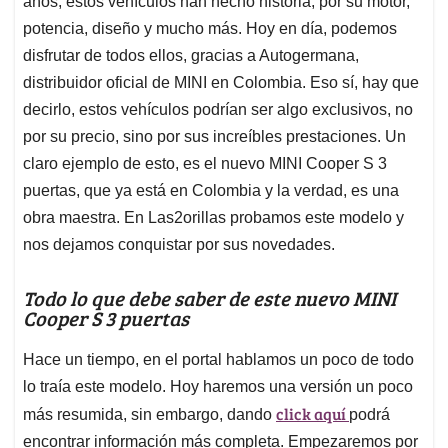
p
o
I
s
años, estos vehículos han hecho historia, por su motor,
p
k
n
potencia, diseño y mucho más. Hoy en día, podemos
disfrutar de todos ellos, gracias a Autogermana,
distribuidor oficial de MINI en Colombia. Eso sí, hay que
decirlo, estos vehículos podrían ser algo exclusivos, no
por su precio, sino por sus increíbles prestaciones. Un
claro ejemplo de esto, es el nuevo MINI Cooper S 3
puertas, que ya está en Colombia y la verdad, es una
obra maestra. En Las2orillas probamos este modelo y
nos dejamos conquistar por sus novedades.
Todo lo que debe saber de este nuevo MINI
Cooper S 3 puertas
Hace un tiempo, en el portal hablamos un poco de todo
lo traía este modelo. Hoy haremos una versión un poco
click aquí
más resumida, sin embargo, dando
podrá
encontrar información más completa. Empezaremos por