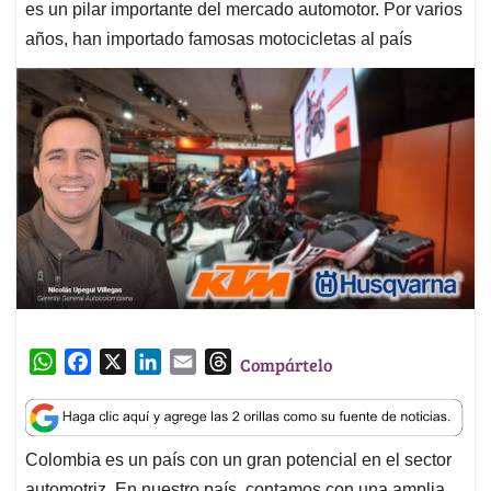
es un pilar importante del mercado automotor. Por varios
años, han importado famosas motocicletas al país
W
F
X
L
E
T
Compártelo
h
a
i
m
h
a
c
n
a
r
t
e
k
i
e
Colombia es un país con un gran potencial en el sector
s
b
e
l
a
automotriz. En nuestro país, contamos con una amplia