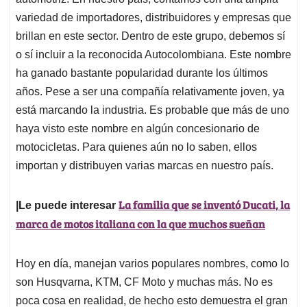
A
o
d
d
p
o
I
s
variedad de importadores, distribuidores y empresas que
p
k
n
brillan en este sector. Dentro de este grupo, debemos sí
o sí incluir a la reconocida Autocolombiana. Este nombre
ha ganado bastante popularidad durante los últimos
años. Pese a ser una compañía relativamente joven, ya
está marcando la industria. Es probable que más de uno
haya visto este nombre en algún concesionario de
motocicletas. Para quienes aún no lo saben, ellos
importan y distribuyen varias marcas en nuestro país.
La familia que se inventó Ducati, la
|Le puede interesar
marca de motos italiana con la que muchos sueñan
Hoy en día, manejan varios populares nombres, como lo
son Husqvarna, KTM, CF Moto y muchas más. No es
poca cosa en realidad, de hecho esto demuestra el gran