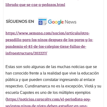
librada-que-se-cae-a-pedazos.html
https://www.semana.com/nacion/articulo/otra-
pesadilla-para-los-ninos-despues-de-los-paros-y-la-
pandemia-el-85-de-los-colegios-tiene-fallas-de-
infraestructura/202227/
Estas son solo algunas de las muchas noticias que se
han conocido frente a la realidad que vive la educación
pública y que pueden constatar ingresando al enlace
respectivo. Cundinamarca no es la excepción, Viotá y su
escuela Capotes es uno de los múltiples ejemplos
https://noticias.caracoltv.com/el-periodista-soy-
(
yo/estos-ninos-de-viota-deben-estudiar-en-una-