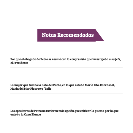
Notas Recomendadas
Por qué el abogado de Petro se reunió con la congresista que investigaba a su jefe,
el Presidente
La mujer que tumbó la lista del Pacto, en la que estaba María Fda. Carrascal,
María del Mar Pizarro y “Lalis
Los opositores de Petro no tuvieron más opción que criticar la puerta por la que
entró a la Casa Blanca