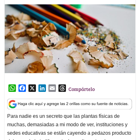
W
F
X
L
E
T
Compártelo
h
a
i
m
h
a
c
n
a
r
t
e
k
i
e
Para nadie es un secreto que las plantas físicas de
s
b
e
l
a
muchas, demasiadas a mi modo de ver, instituciones y
A
o
d
d
p
o
I
s
sedes educativas se están cayendo a pedazos producto