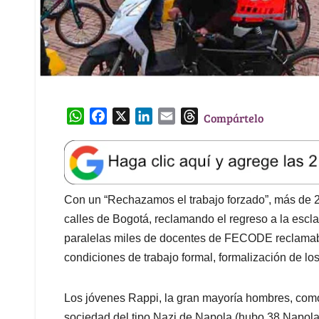
W
F
X
L
E
T
Compártelo
h
a
i
m
h
a
c
n
a
r
t
e
k
i
e
s
b
e
l
a
A
o
d
d
Con un “Rechazamos el trabajo forzado”, más de 20
p
o
I
s
calles de Bogotá, reclamando el regreso a la escl
p
k
n
paralelas miles de docentes de FECODE reclamaban
condiciones de trabajo formal, formalización de los
Los jóvenes Rappi, la gran mayoría hombres, como 
sociedad del tipo Nazi de Napola (hubo 38 Napola)