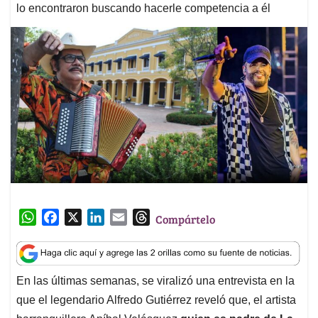
lo encontraron buscando hacerle competencia a él
W
F
X
L
E
T
Compártelo
h
a
i
m
h
a
c
n
a
r
t
e
k
i
e
En las últimas semanas, se viralizó una entrevista en la
s
b
e
l
a
que el legendario Alfredo Gutiérrez reveló que, el artista
A
o
d
d