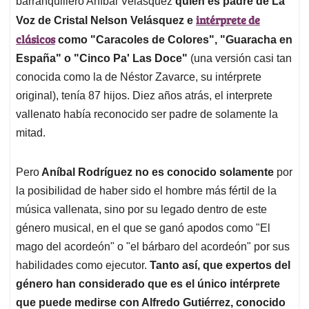
p
o
I
s
barranquillero Aníbal Velásquez
quien es padre de La
p
k
n
intérprete de
Voz de Cristal Nelson Velásquez e
clásicos
como "Caracoles de Colores", "Guaracha en
España" o "Cinco Pa' Las Doce"
(una versión casi tan
conocida como la de Néstor Zavarce, su intérprete
original), tenía 87 hijos. Diez años atrás, el interprete
vallenato había reconocido ser padre de solamente la
mitad.
Pero
Aníbal Rodríguez no es conocido solamente
por
la posibilidad de haber sido el hombre más fértil de la
música vallenata, sino por su legado dentro de este
género musical, en el que se ganó apodos como "El
mago del acordeón" o "el bárbaro del acordeón" por sus
habilidades como ejecutor.
Tanto así, que expertos del
género han considerado que es el único intérprete
que puede medirse con Alfredo Gutiérrez, conocido