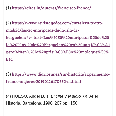
https://citas.in/autores/francisco-franco/
(1)
https://www.revistagodot.com/cartelera-teatro-
(2)
madrid/las-50-mariposas-de-la-isla-de-
kerguelen/#:~:text=Las%2050%20mariposas%20de%20
la%20Isla%20de%20Kerguelen%20es%20una,N%C3%A1
gera%20en%20la%20prisi%C3%B3n%20malague%C3%
B1a
.
https://www.diariosur.es/sur-historia/experimento-
(3)
franco-mujeres-20190126170652-nt.html
(4) HUESO, Ángel Luis.
El cine y el siglo XX
. Ariel
Historia, Barcelona, 1998, 267 pp.: 150.