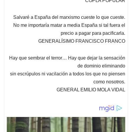
p
o
I
s
COPLA POPULAR
p
k
n
Salvaré a España del marxismo cueste lo que cueste.
No me importaría matar a media España si tal fuera el
precio a pagar para pacificarla.
GENERALÍSIMO FRANCISCO FRANCO
Hay que sembrar el terror… Hay que dejar la sensación
de dominio eliminando
sin escrúpulos ni vacilación a todos los que no piensen
como nosotros.
GENERAL EMILIO MOLA VIDAL