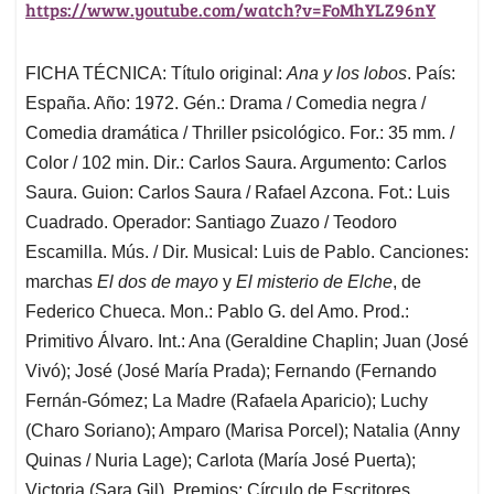
https://www.youtube.com/watch?v=FoMhYLZ96nY
FICHA TÉCNICA: Título original:
Ana y los lobos
. País:
España. Año: 1972. Gén.: Drama / Comedia negra /
Comedia dramática / Thriller psicológico. For.: 35 mm. /
Color / 102 min. Dir.: Carlos Saura. Argumento: Carlos
Saura. Guion: Carlos Saura / Rafael Azcona. Fot.: Luis
Cuadrado. Operador: Santiago Zuazo / Teodoro
Escamilla. Mús. / Dir. Musical: Luis de Pablo. Canciones:
marchas
El dos de mayo
y
El misterio de Elche
, de
Federico Chueca. Mon.: Pablo G. del Amo. Prod.:
Primitivo Álvaro. Int.: Ana (Geraldine Chaplin; Juan (José
Vivó); José (José María Prada); Fernando (Fernando
Fernán-Gómez; La Madre (Rafaela Aparicio); Luchy
(Charo Soriano); Amparo (Marisa Porcel); Natalia (Anny
Quinas / Nuria Lage); Carlota (María José Puerta);
Victoria (Sara Gil). Premios: Círculo de Escritores