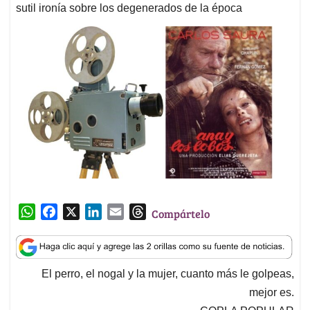
sutil ironía sobre los degenerados de la época
W
F
X
L
E
T
Compártelo
h
a
i
m
h
a
c
n
a
r
t
e
k
i
e
El perro, el nogal y la mujer, cuanto más le golpeas,
s
b
e
l
a
mejor es.
A
o
d
d