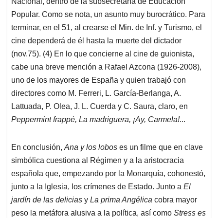
Nacional, dentro de la subsecretaría de Educación
Popular. Como se nota, un asunto muy burocrático. Para
terminar, en el 51, al crearse el Min. de Inf. y Turismo, el
cine dependerá de él hasta la muerte del dictador
(nov.75). (4) En lo que concierne al cine de guionista,
cabe una breve mención a Rafael Azcona (1926-2008),
uno de los mayores de España y quien trabajó con
directores como M. Ferreri, L. García-Berlanga, A.
Lattuada, P. Olea, J. L. Cuerda y C. Saura, claro, en
Peppermint frappé, La madriguera, ¡Ay, Carmela!
...
En conclusión,
Ana y los lobos
es un filme que en clave
simbólica cuestiona al Régimen y a la aristocracia
española que, empezando por la Monarquía, cohonestó,
junto a la Iglesia, los crímenes de Estado. Junto a
El
jardín de las delicias
y
La prima Angélica
cobra mayor
peso la metáfora alusiva a la política, así como
Stress es