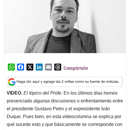
W
F
X
L
E
T
Compártelo
h
a
i
m
h
a
c
n
a
r
t
e
k
i
e
VIDEO.
El tópico del Profe
. En los últimos días hemos
s
b
e
l
a
presenciado algunas discusiones o enfrentamiento entre
A
o
d
d
p
o
I
s
el presidente Gustavo Petro y el expresidente Iván
p
k
n
Duque. Pues bien, en esta videocolumna se explica por
qué sucede esto y que básicamente se corresponde con