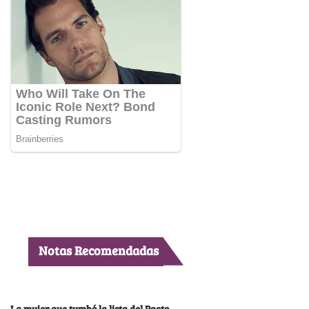
Notas Recomendadas
La mujer que tumbó la lista del Pacto,