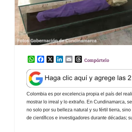
W
F
X
L
E
T
Compártelo
h
a
i
m
h
a
c
n
a
r
t
e
k
i
e
s
b
e
l
a
A
o
d
d
Colombia es por excelencia propia el país del real
p
o
I
s
mostrar lo irreal y lo extraño. En Cundinamarca, 
p
k
n
no solo por su belleza natural y su fértil tierra, s
de científicos e investigadores durante décadas; 