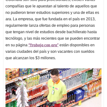
A
o
d
d
p
o
I
s
compañías que le apuestan al talento de aquellos que
p
k
n
no pudieron tener estudios superiores y una de ellas es
ara. La empresa, que fue fundada en el país en 2013,
regularmente lanza ofertas de empleo para personas
que tengan nivel de estudios desde bachillerato hasta
tecnólogo, y las más recientes que se pueden encontrar
“Trabaja con ara”
en su página
están disponibles en
varias ciudades del país y son vacantes con sueldos
que alcanzan los $3 millones.