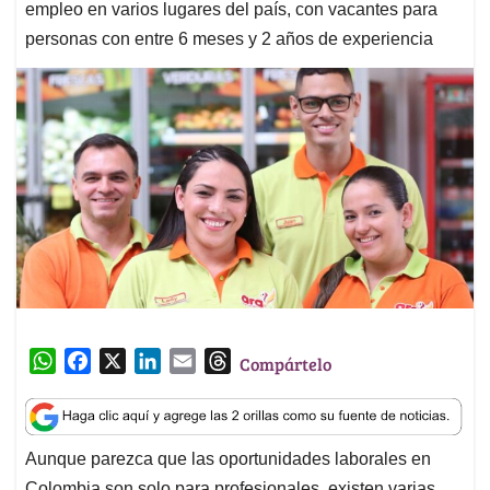
empleo en varios lugares del país, con vacantes para
personas con entre 6 meses y 2 años de experiencia
W
F
X
L
E
T
Compártelo
h
a
i
m
h
a
c
n
a
r
t
e
k
i
e
Aunque parezca que las oportunidades laborales en
s
b
e
l
a
Colombia son solo para profesionales, existen varias