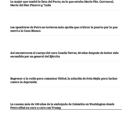
La mujer que tumbó la lista del Pacto, en la que estaba María Fda. Carrascal,
María del Mar Pizarro y “Lalis
Los opositores de Petro no tuvieron más opción que criticar la puerta por la que
entró a la Casa Blanca
Así encontraron el cuerpo del cura Camilo Torres, 60 años después de haber sido
escondido por un general del Ejército
Regresar a la radio para comentar fútbol, la solución de Iván Mejía para luchar
contra la depresión
La casona más de 100 años de la embajada de Colombia en Washington donde
Petro afinó su cara a cara con Trump