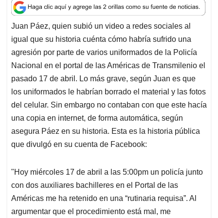
a
c
n
a
r
t
e
k
i
e
Juan Páez, quien subió un video a redes sociales al
s
b
e
l
a
igual que su historia cuénta cómo habría sufrido una
A
o
d
d
p
o
I
s
agresión por parte de varios uniformados de la Policía
p
k
n
Nacional en el portal de las Américas de Transmilenio el
pasado 17 de abril. Lo más grave, según Juan es que
los uniformados le habrían borrado el material y las fotos
del celular. Sin embargo no contaban con que este hacía
una copia en internet, de forma automática, según
asegura Páez en su historia. Esta es la historia pública
que divulgó en su cuenta de Facebook:
"Hoy miércoles 17 de abril a las 5:00pm un policía junto
con dos auxiliares bachilleres en el Portal de las
Américas me ha retenido en una “rutinaria requisa”. Al
argumentar que el procedimiento está mal, me