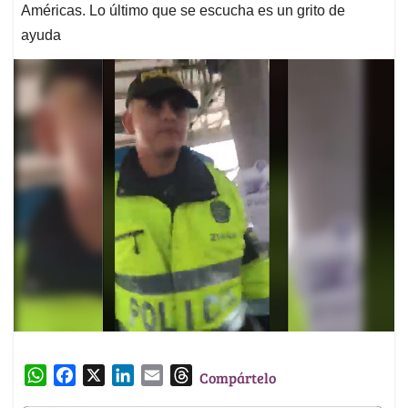
Américas. Lo último que se escucha es un grito de
ayuda
W
F
X
L
E
T
Compártelo
h
a
i
m
h