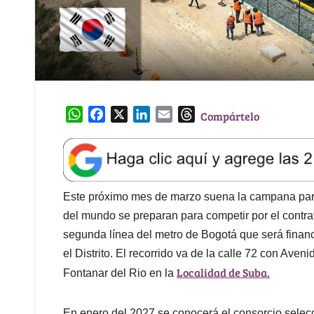
W
F
X
L
E
T
Compártelo
h
a
i
m
h
a
c
n
a
r
t
e
k
i
e
s
b
e
l
a
A
o
d
d
Este próximo mes de marzo suena la campana para 
p
o
I
s
del mundo se preparan para competir por el contra
p
k
n
segunda línea del metro de Bogotá que será finan
el Distrito. El recorrido va de la calle 72 con Ave
Localidad de Suba.
Fontanar del Rio en la
En enero del 2027 se conocerá el consorcio sele